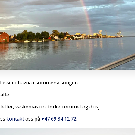
plasser i havna i sommersesongen.
affe.
letter, vaskemaskin, tørketrommel og dusj.
ass
kontakt
oss på
+47 69 34 12 72
.